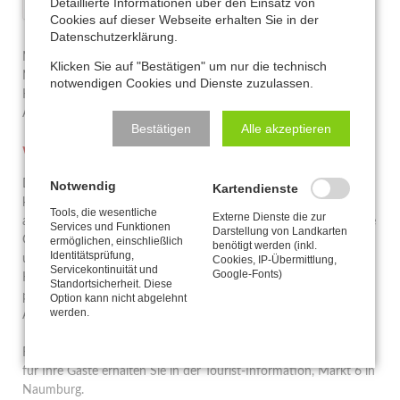
Detaillierte Informationen über den Einsatz von
Cookies auf dieser Webseite erhalten Sie in der
Datenschutzerklärung.
Mit der Gästekarte können freie und ermäßigte Leistungen in
Klicken Sie auf "Bestätigen" um nur die technisch
Naumburg und Bad Kösen sowie bei zahlreichen
notwendigen Cookies und Dienste zuzulassen.
Kooperationspartnern in der gesamten Saale-Unstrut-Region in
Anspruch genommen werden.
Bestätigen
Alle akzeptieren
Was ist drin in der Gästekarte?
Die Einnahmen aus dem Gästebeitrag tragen dazu bei, die
Notwendig
Kartendienste
kulturellen und touristischen Einrichtungen zu unterhalten und
Tools, die wesentliche
Externe Dienste die zur
attraktive Angebote zu schaffen. Mit der Gästekarte können Ihre
Services und Funktionen
Darstellung von Landkarten
Gäste freie und ermäßigte Leistungen sowie zahlreiche Rabatte
ermöglichen, einschließlich
benötigt werden (inkl.
Identitätsprüfung,
und Vorteile in den Kur- und Erholungsorten Naumburg, Bad
Cookies, IP-Übermittlung,
Servicekontinuität und
Google-Fonts)
Kösen, Freyburg, Bad Sulza und Bad Bibra sowie bei zahlreichen
Standortsicherheit. Diese
privaten Kooperationspartnern in der Region Saale-Unstrut in
Option kann nicht abgelehnt
werden.
Anspruch nehmen.
Flyer mit der Auflistung der Angebote sowie Imagepostkarten
für Ihre Gäste erhalten Sie in der Tourist-Information, Markt 6 in
Naumburg.